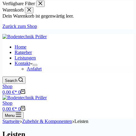
Verfügbare Filter
Warenkorb
Dein Warenkorb ist gegenwärtig leer.
Zurück zum Shop
Home
Ratgeber
Leistungen
Kontakt
Anfahrt
Search
Shop
Warenkorb
0,00
€
0
Shop
Warenkorb
0,00
€
0
Menu
Startseite
Zubehör & Komponenten
Leisten
Leisten