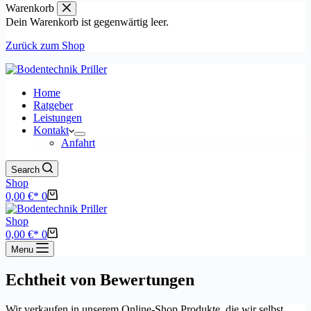
Warenkorb
Dein Warenkorb ist gegenwärtig leer.
Zurück zum Shop
Home
Ratgeber
Leistungen
Kontakt
Anfahrt
Search
Shop
Warenkorb
0,00
€
0
Shop
Warenkorb
0,00
€
0
Menu
Echtheit von Bewertungen
Wir verkaufen in unserem Online-Shop Produkte, die wir selbst