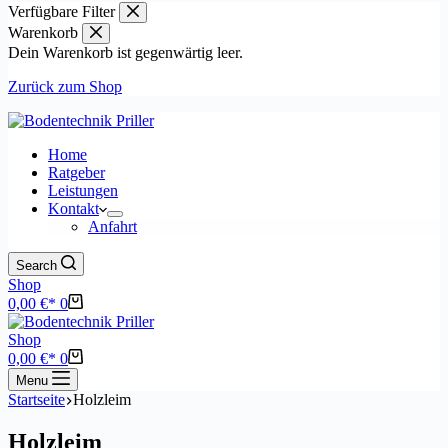
Verfügbare Filter
Warenkorb
Dein Warenkorb ist gegenwärtig leer.
Zurück zum Shop
Home
Ratgeber
Leistungen
Kontakt
Anfahrt
Search
Shop
Warenkorb
0,00
€
0
Shop
Warenkorb
0,00
€
0
Menu
Startseite
Holzleim
Holzleim