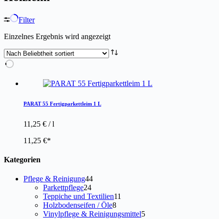
Filter
Einzelnes Ergebnis wird angezeigt
PARAT 55 Fertigparkettleim 1 L
11,25
€
/
l
11,25
€
Kategorien
44
Pflege & Reinigung
44
24
Produkte
Parkettpflege
24
Produkte
11
Teppiche und Textilien
11
8
Produkte
Holzbodenseifen / Öle
8
Produkte
5
Vinylpflege & Reinigungsmittel
5