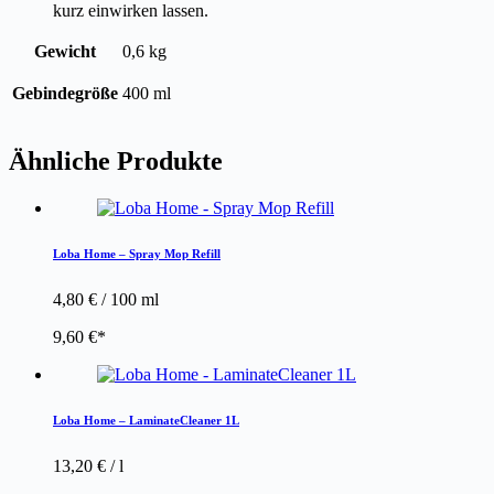
kurz einwirken lassen.
Gewicht
0,6 kg
Gebindegröße
400 ml
Ähnliche Produkte
Loba Home – Spray Mop Refill
4,80
€
/
100
ml
9,60
€
Loba Home – LaminateCleaner 1L
13,20
€
/
l