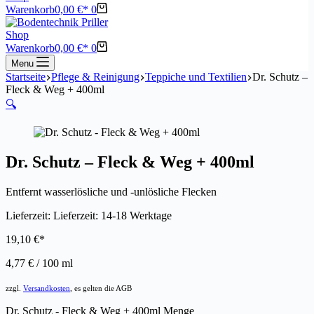
Warenkorb
0,00
€
0
Shop
Warenkorb
0,00
€
0
Menu
Startseite
Pflege & Reinigung
Teppiche und Textilien
Dr. Schutz –
Fleck & Weg + 400ml
🔍
Dr. Schutz – Fleck & Weg + 400ml
Entfernt wasserlösliche und -unlösliche Flecken
Lieferzeit:
Lieferzeit: 14-18 Werktage
19,10
€
4,77
€
/
100
ml
zzgl.
Versandkosten
, es gelten die AGB
Dr. Schutz - Fleck & Weg + 400ml Menge