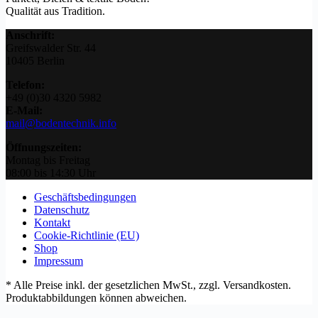
Qualität aus Tradition.
Anschrift:
Greifswalder Str. 44
10405 Berlin
Telefon:
+49 (0)30 4320 5982
E-Mail:
mail@bodentechnik.info
Öffnungszeiten:
Montag bis Freitag
08:00 bis 14:30 Uhr
Geschäftsbedingungen
Datenschutz
Kontakt
Cookie-Richtlinie (EU)
Shop
Impressum
* Alle Preise inkl. der gesetzlichen MwSt., zzgl. Versandkosten.
Produktabbildungen können abweichen.