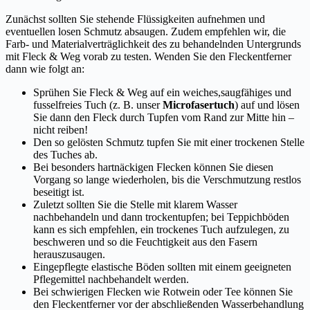
Zunächst sollten Sie stehende Flüssigkeiten aufnehmen und
eventuellen losen Schmutz absaugen. Zudem empfehlen wir, die
Farb- und Materialverträglichkeit des zu behandelnden Untergrunds
mit Fleck & Weg vorab zu testen. Wenden Sie den Fleckentferner
dann wie folgt an:
Sprühen Sie Fleck & Weg auf ein weiches,saugfähiges und
fusselfreies Tuch (z. B. unser
Microfasertuch
) auf und lösen
Sie dann den Fleck durch Tupfen vom Rand zur Mitte hin –
nicht reiben!
Den so gelösten Schmutz tupfen Sie mit einer trockenen Stelle
des Tuches ab.
Bei besonders hartnäckigen Flecken können Sie diesen
Vorgang so lange wiederholen, bis die Verschmutzung restlos
beseitigt ist.
Zuletzt sollten Sie die Stelle mit klarem Wasser
nachbehandeln und dann trockentupfen; bei Teppichböden
kann es sich empfehlen, ein trockenes Tuch aufzulegen, zu
beschweren und so die Feuchtigkeit aus den Fasern
herauszusaugen.
Eingepflegte elastische Böden sollten mit einem geeigneten
Pflegemittel nachbehandelt werden.
Bei schwierigen Flecken wie Rotwein oder Tee können Sie
den Fleckentferner vor der abschließenden Wasserbehandlung