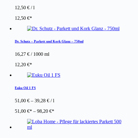
12,50
€
/
l
12,50
€
Dr. Schutz – Parkett und Kork Glanz – 750ml
16,27
€
/
1000
ml
12,20
€
Euku Oil 1 FS
51,00
€
–
39,28
€
/
l
51,00
€
–
98,20
€