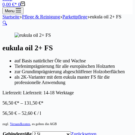
Warenkorb
0,00
€
0
Menu
Startseite
Pflege & Reinigung
Parkettpflege
eukula oil 2+ FS
🔍
eukula oil 2+ FS
auf Basis natürlicher Öle und Wachse
Tiefenimprägnierung für alle europäischen Holzarten
zur Grundimprägnierung abgeschliffener Holzoberflächen
als 2K-Varianter mit dem eukula master FS für die
professionelle Anwendung
Lieferzeit:
Lieferzeit: 14-18 Werktage
56,50
€
–
131,50
€
56,50
€
–
52,60
€
/
l
zzgl.
Versandkosten
, es gelten die AGB
Gebindegröße
Zurücksetzen