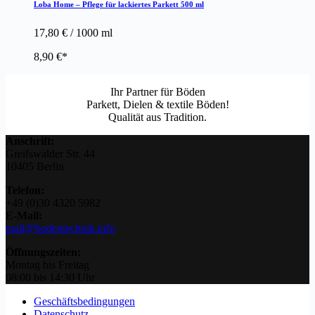
Loba Home – Pflege für lackiertes Parkett 500 ml
17,80
€
/
1000
ml
8,90
€
Ihr Partner für Böden
Parkett, Dielen & textile Böden!
Qualität aus Tradition.
Anschrift:
Greifswalder Str. 44
10405 Berlin
Telefon:
+49 (0)30 4320 5982
E-Mail:
mail@bodentechnik.info
Öffnungszeiten:
Montag bis Freitag
08:00 bis 14:30 Uhr
Geschäftsbedingungen
Datenschutz