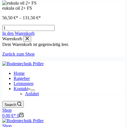
eukula oil 2+ FS
56,50
€
–
131,50
€
eukula
oil
Dieses
In den Warenkorb
2+
Produkt
Warenkorb
FS
weist
Dein Warenkorb ist gegenwärtig leer.
Menge
mehrere
Varianten
Zurück zum Shop
auf.
Die
Optionen
Home
können
Ratgeber
auf
Leistungen
der
Kontakt
Produktseite
Anfahrt
gewählt
werden
Search
Shop
Warenkorb
0,00
€
0
Shop