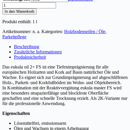
eukula
oil
In den Warenkorb
2+
FS
Produkt enthält: 1
l
Menge
Artikelnummer:
n. a.
Kategorien:
Holzbodenseifen / Öle
,
Parkettpflege
Beschreibung
Zusätzliche Informationen
Produktsicherheit
Das eukula oil 2+ FS ist eine Tiefenimprägnierung für alle
europäischen Holzarten und Kork auf Basis natürlicher Öle und
Wachse. Es eignet sich zur Grundimprägnierung auf abgeschliffenen
Holz-, Parkett- und Korkfußböden im Wohn- und Objektbereich.
In Kombination mit der Reaktivvergütung eukula master FS wird
eine besonders strapazierfähige und blockfeste Oberfläche
geschaffen und eine schnelle Trocknung erzielt. Als 2K-Variante nur
für die professionelle Anwendung.
Eigenschaften
Lösemittelfrei, emissionsarm
Ölen und Wachsen in einem Arbeitsgang