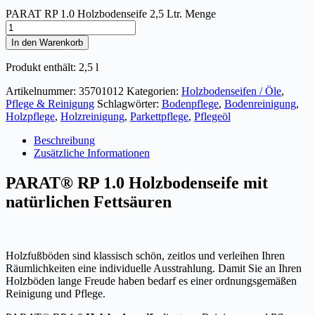
PARAT RP 1.0 Holzbodenseife 2,5 Ltr. Menge
In den Warenkorb
Produkt enthält: 2,5
l
Artikelnummer:
35701012
Kategorien:
Holzbodenseifen / Öle
,
Pflege & Reinigung
Schlagwörter:
Bodenpflege
,
Bodenreinigung
,
Holzpflege
,
Holzreinigung
,
Parkettpflege
,
Pflegeöl
Beschreibung
Zusätzliche Informationen
PARAT® RP 1.0 Holzbodenseife mit
natürlichen Fettsäuren
Holzfußböden sind klassisch schön, zeitlos und verleihen Ihren
Räumlichkeiten eine individuelle Ausstrahlung. Damit Sie an Ihren
Holzböden lange Freude haben bedarf es einer ordnungsgemäßen
Reinigung und Pflege.