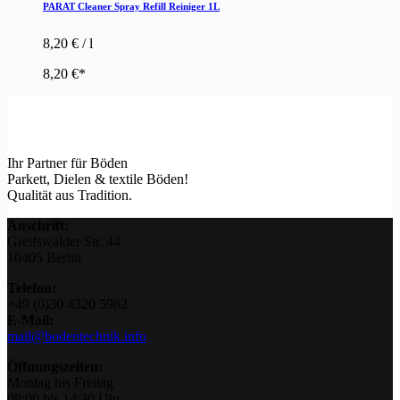
PARAT Cleaner Spray Refill Reiniger 1L
8,20
€
/
l
8,20
€
Ihr Partner für Böden
Parkett, Dielen & textile Böden!
Qualität aus Tradition.
Anschrift:
Greifswalder Str. 44
10405 Berlin
Telefon:
+49 (0)30 4320 5982
E-Mail:
mail@bodentechnik.info
Öffnungszeiten:
Montag bis Freitag
08:00 bis 14:30 Uhr