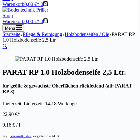
Warenkorb
0,00
€
0
Shop
Warenkorb
0,00
€
0
Menu
Startseite
Pflege & Reinigung
Holzbodenseifen / Öle
PARAT RP
1.0 Holzbodenseife 2,5 Ltr.
🔍
PARAT RP 1.0 Holzbodenseife 2,5 Ltr.
für geölte & gewachste Oberflächen rückfettend (alt: PARAT
RP 3)
Lieferzeit:
Lieferzeit: 14-18 Werktage
22,90
€
9,16
€
/
l
zzgl.
Versandkosten
, es gelten die AGB