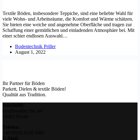
Textile Böden, insbesondere Teppiche, sind eine beliebte Wahl für
viele Wohn- und Arbeitsräume, die Komfort und Wärme schätzen.
Sie bieten eine weiche und angenehme Oberfläche und tragen zur
Schaffung einer gemütlichen und einladenden Atmosphäre bei. Mit
einer schier endlosen Auswahl…
Bodentechnik Priller
August 1, 2022
Ihr Partner für Böden
Parkett, Dielen & textile Böden!
Qualität aus Tradition.
Anschrift:
Greifswalder Str. 44
10405 Berlin
Telefon:
+49 (0)30 4320 5982
E-Mail: